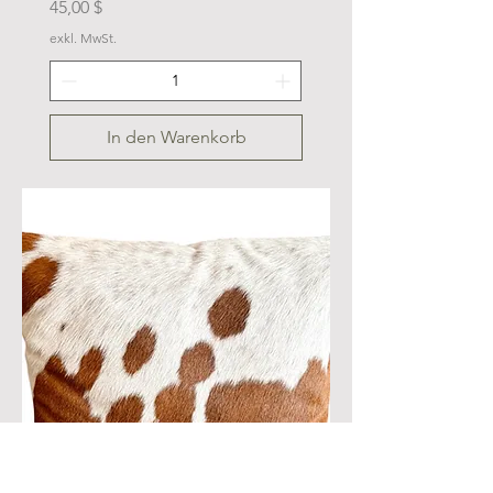
Preis
45,00 $
exkl. MwSt.
In den Warenkorb