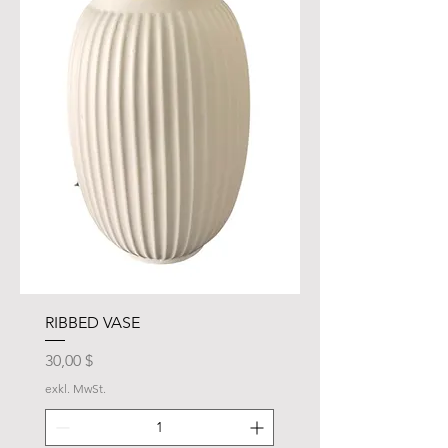
RIBBED VASE
Preis
30,00 $
exkl. MwSt.