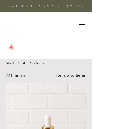
J U L I E A L E X A N D R A L I V I N G
Start
All Products
Filtern & sortieren
22 Produkte