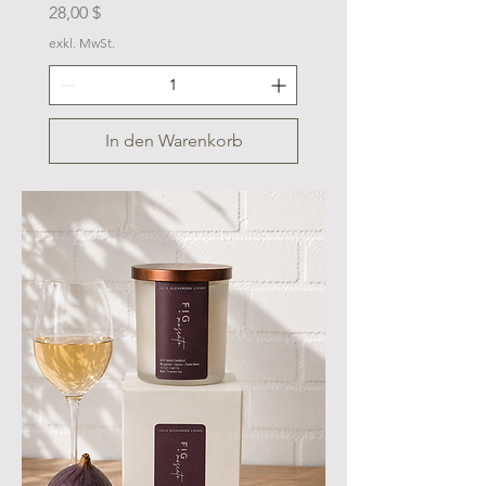
Preis
28,00 $
exkl. MwSt.
In den Warenkorb