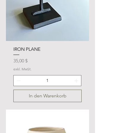
IRON PLANE
Preis
35,00 $
exkl. MwSt.
In den Warenkorb