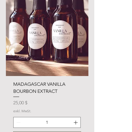
MADAGASCAR VANILLA
BOURBON EXTRACT
Preis
25,00 $
exkl. MwSt.