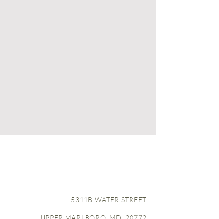
5311B WATER STREET
UPPER MARLBORO, MD 20772