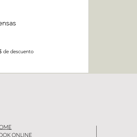
ensas
 de descuento
OME
OOK ONLINE