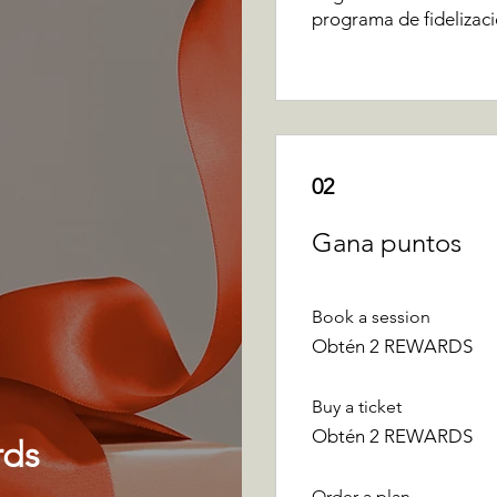
programa de fidelizac
02
Gana puntos
Book a session
Obtén 2 REWARDS
Buy a ticket
Obtén 2 REWARDS
rds
Order a plan