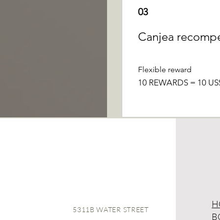
03
Canjea recomp
Flexible reward
10 REWARDS = 10 US$
H
5311B WATER STREET
B