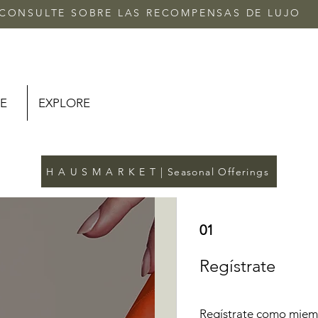
CONSULTE SOBRE LAS RECOMPENSAS DE LUJO
E
EXPLORE
H A U S M A R K E T | Seasonal Offerings
01
Regístrate
Regístrate como miemb