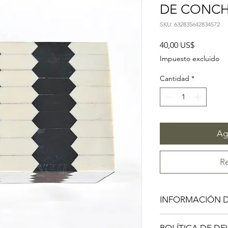
DE CONC
SKU: 632835642834572
Precio
40,00 US$
Impuesto excluido
Cantidad
*
Agr
Re
INFORMACIÓN 
Soy un detalle del pr