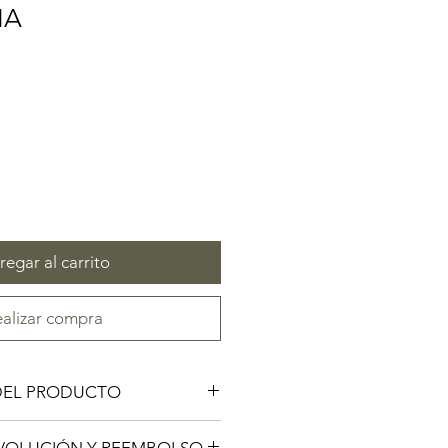
HA
egar al carrito
alizar compra
DEL PRODUCTO
oducto. Es el lugar ideal para