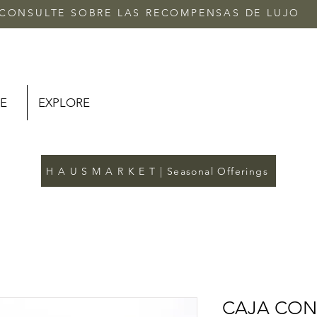
CONSULTE SOBRE LAS RECOMPENSAS DE LUJO
E
EXPLORE
H A U S M A R K E T | Seasonal Offerings
CAJA CON